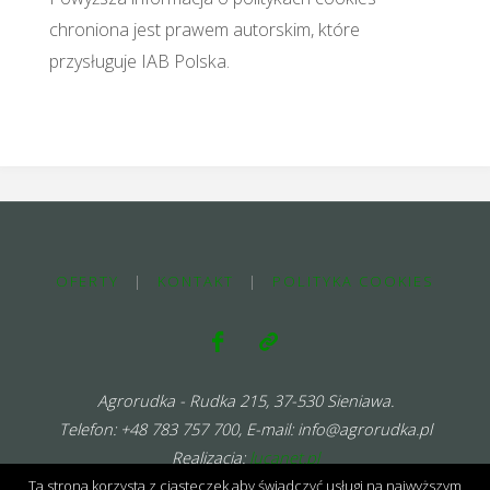
chroniona jest prawem autorskim, które
przysługuje IAB Polska.
OFERTY
|
KONTAKT
|
POLITYKA COOKIES
Agrorudka - Rudka 215, 37-530 Sieniawa.
Telefon: +48 783 757 700, E-mail: info@agrorudka.pl
Realizacja:
lucanet.pl
Ta strona korzysta z ciasteczek aby świadczyć usługi na najwyższym